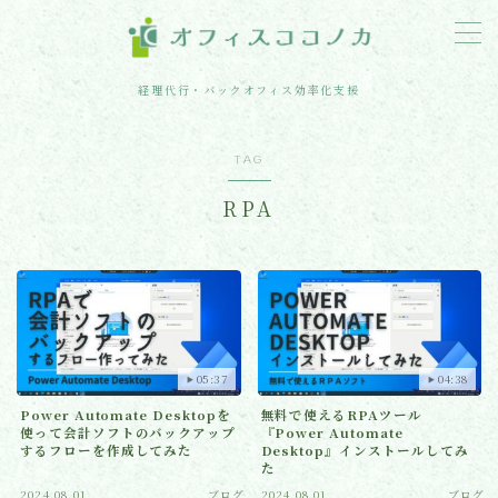
MENU
経理代行・バックオフィス効率化支援
ホーム
TAG
RPA
サービス紹介
ブログ
お問い合わせ・事業所概要
05:37
04:38
Power Automate Desktopを
無料で使えるRPAツール
使って会計ソフトのバックアップ
『Power Automate
するフローを作成してみた
Desktop』インストールしてみ
た
2024.08.01
ブログ
2024.08.01
ブログ